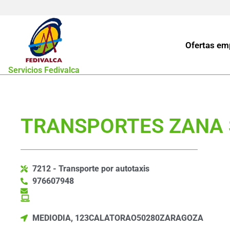
Ofertas em
Servicios Fedivalca
TRANSPORTES ZANA S
7212 - Transporte por autotaxis
976607948
MEDIODIA, 123
CALATORAO
50280
ZARAGOZA