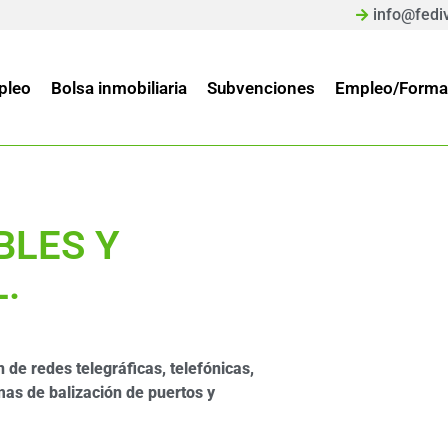
info@fedi
pleo
Bolsa inmobiliaria
Subvenciones
Empleo/Forma
LES Y
.
n de redes telegráficas, telefónicas,
emas de balización de puertos y