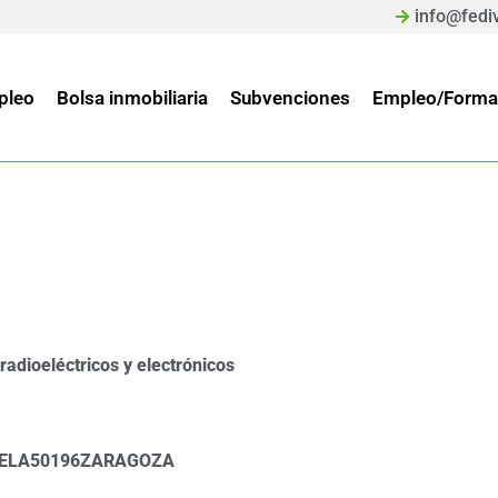
info@fedi
pleo
Bolsa inmobiliaria
Subvenciones
Empleo/Forma
adioeléctricos y electrónicos
ELA
50196
ZARAGOZA