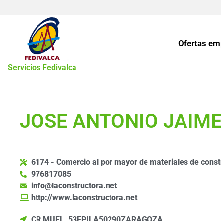
Ofertas em
Servicios Fedivalca
JOSE ANTONIO JAIME 
6174 - Comercio al por mayor de materiales de constru
976817085
info@laconstructora.net
http://www.laconstructora.net
CR MUEL, 53
EPILA
50290
ZARAGOZA