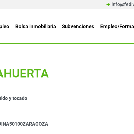
info@fedi
pleo
Bolsa inmobiliaria
Subvenciones
Empleo/Forma
AHUERTA
tido y tocado
DINA
50100
ZARAGOZA